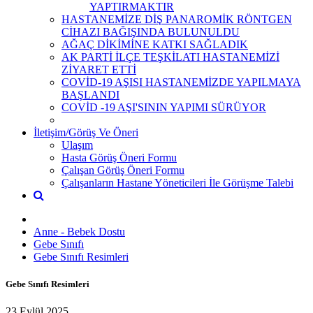
YAPTIRMAKTIR
HASTANEMİZE DİŞ PANAROMİK RÖNTGEN
CİHAZI BAĞIŞINDA BULUNULDU
AĞAÇ DİKİMİNE KATKI SAĞLADIK
AK PARTİ İLÇE TEŞKİLATI HASTANEMİZİ
ZİYARET ETTİ
COVİD-19 AŞISI HASTANEMİZDE YAPILMAYA
BAŞLANDI
COVİD -19 AŞI'SININ YAPIMI SÜRÜYOR
İletişim/Görüş Ve Öneri
Ulaşım
Hasta Görüş Öneri Formu
Çalışan Görüş Öneri Formu
Çalışanların Hastane Yöneticileri İle Görüşme Talebi
Anne - Bebek Dostu
Gebe Sınıfı
Gebe Sınıfı Resimleri
Gebe Sınıfı Resimleri
23 Eylül 2025