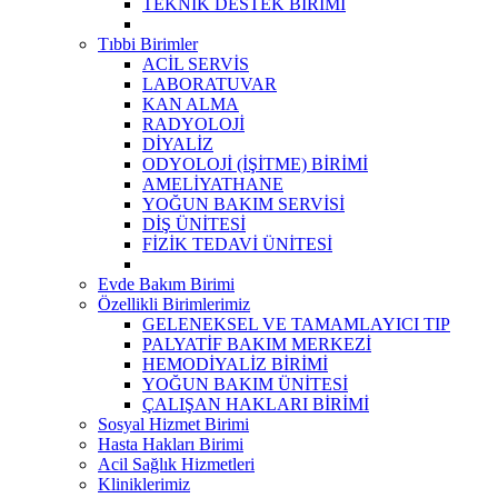
TEKNİK DESTEK BİRİMİ
Tıbbi Birimler
ACİL SERVİS
LABORATUVAR
KAN ALMA
RADYOLOJİ
DİYALİZ
ODYOLOJİ (İŞİTME) BİRİMİ
AMELİYATHANE
YOĞUN BAKIM SERVİSİ
DİŞ ÜNİTESİ
FİZİK TEDAVİ ÜNİTESİ
Evde Bakım Birimi
Özellikli Birimlerimiz
GELENEKSEL VE TAMAMLAYICI TIP
PALYATİF BAKIM MERKEZİ
HEMODİYALİZ BİRİMİ
YOĞUN BAKIM ÜNİTESİ
ÇALIŞAN HAKLARI BİRİMİ
Sosyal Hizmet Birimi
Hasta Hakları Birimi
Acil Sağlık Hizmetleri
Kliniklerimiz