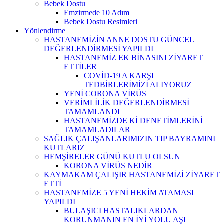
Bebek Dostu
Emzirmede 10 Adım
Bebek Dostu Resimleri
Yönlendirme
HASTANEMİZİN ANNE DOSTU GÜNCEL
DEĞERLENDİRMESİ YAPILDI
HASTANEMİZ EK BİNASINI ZİYARET
ETTİLER
COVİD-19 A KARŞI
TEDBİRLERİMİZİ ALIYORUZ
YENİ CORONA VİRÜS
VERİMLİLİK DEĞERLENDİRMESİ
TAMAMLANDI
HASTANEMİZDE Kİ DENETİMLERİNİ
TAMAMLADILAR
SAĞLIK ÇALIŞANLARIMIZIN TIP BAYRAMINI
KUTLARIZ
HEMŞİRELER GÜNÜ KUTLU OLSUN
KORONA VİRÜS NEDİR
KAYMAKAM ÇALIŞIR HASTANEMİZİ ZİYARET
ETTİ
HASTANEMİZE 5 YENİ HEKİM ATAMASI
YAPILDI
BULAŞICI HASTALIKLARDAN
KORUNMANIN EN İYİ YOLU AŞI