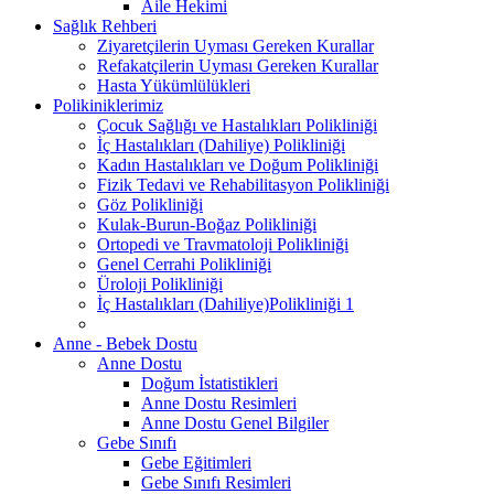
Aile Hekimi
Sağlık Rehberi
Ziyaretçilerin Uyması Gereken Kurallar
Refakatçilerin Uyması Gereken Kurallar
Hasta Yükümlülükleri
Polikiniklerimiz
Çocuk Sağlığı ve Hastalıkları Polikliniği
İç Hastalıkları (Dahiliye) Polikliniği
Kadın Hastalıkları ve Doğum Polikliniği
Fizik Tedavi ve Rehabilitasyon Polikliniği
Göz Polikliniği
Kulak-Burun-Boğaz Polikliniği
Ortopedi ve Travmatoloji Polikliniği
Genel Cerrahi Polikliniği
Üroloji Polikliniği
İç Hastalıkları (Dahiliye)Polikliniği 1
Anne - Bebek Dostu
Anne Dostu
Doğum İstatistikleri
Anne Dostu Resimleri
Anne Dostu Genel Bilgiler
Gebe Sınıfı
Gebe Eğitimleri
Gebe Sınıfı Resimleri