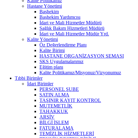
Kalite Politikamız
Hastane Yönetimi
Başhekim
Başhekim Yardımcısı
İdari ve Mali Hizmetler Müdürü
Sağlık Bakım Hizmetleri Müdürü
İdari ve Mali Hizmetler Müdür Yrd.
Kalite Yönetimi
Öz Değerlendirme Planı
Kalite Birimi
HASTANE ORGANİZASYON ŞEMASI
SKS Uygulamalarımız
Eğitim planı
Kalite Politikamız/Misyonuz/Vizyonumuz
Tıbbi Birimler
İdari Birimler
PERSONEL ŞUBE
SATIN ALMA
TAŞINIR KAYIT KONTROL
MUTEMETLİK
TAHAKKUK
ARŞİV
BİLGİ İŞLEM
FATURALAMA
TEMİZLİK HİZMETLERİ