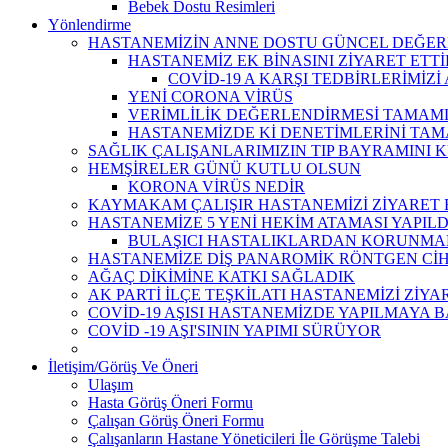
Bebek Dostu Resimleri
Yönlendirme
HASTANEMİZİN ANNE DOSTU GÜNCEL DEĞERL
HASTANEMİZ EK BİNASINI ZİYARET ETT
COVİD-19 A KARŞI TEDBİRLERİMİZİ
YENİ CORONA VİRÜS
VERİMLİLİK DEĞERLENDİRMESİ TAMAM
HASTANEMİZDE Kİ DENETİMLERİNİ TA
SAĞLIK ÇALIŞANLARIMIZIN TIP BAYRAMINI 
HEMŞİRELER GÜNÜ KUTLU OLSUN
KORONA VİRÜS NEDİR
KAYMAKAM ÇALIŞIR HASTANEMİZİ ZİYARET 
HASTANEMİZE 5 YENİ HEKİM ATAMASI YAPILD
BULAŞICI HASTALIKLARDAN KORUNMANI
HASTANEMİZE DİŞ PANAROMİK RÖNTGEN Cİ
AĞAÇ DİKİMİNE KATKI SAĞLADIK
AK PARTİ İLÇE TEŞKİLATI HASTANEMİZİ ZİYA
COVİD-19 AŞISI HASTANEMİZDE YAPILMAYA 
COVİD -19 AŞI'SININ YAPIMI SÜRÜYOR
İletişim/Görüş Ve Öneri
Ulaşım
Hasta Görüş Öneri Formu
Çalışan Görüş Öneri Formu
Çalışanların Hastane Yöneticileri İle Görüşme Talebi