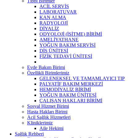
Tıbbi Birimler
ACİL SERVİS
LABORATUVAR
KAN ALMA
RADYOLOJİ
DİYALİZ
ODYOLOJİ (İŞİTME) BİRİMİ
AMELİYATHANE
YOĞUN BAKIM SERVİSİ
DİŞ ÜNİTESİ
FİZİK TEDAVİ ÜNİTESİ
Evde Bakım Birimi
Özellikli Birimlerimiz
GELENEKSEL VE TAMAMLAYICI TIP
PALYATİF BAKIM MERKEZİ
HEMODİYALİZ BİRİMİ
YOĞUN BAKIM ÜNİTESİ
ÇALIŞAN HAKLARI BİRİMİ
Sosyal Hizmet Birimi
Hasta Hakları Birimi
Acil Sağlık Hizmetleri
Kliniklerimiz
Aile Hekimi
Sağlık Rehberi