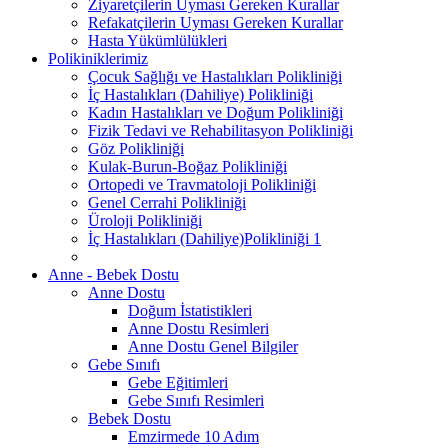
Ziyaretçilerin Uyması Gereken Kurallar
Refakatçilerin Uyması Gereken Kurallar
Hasta Yükümlülükleri
Polikiniklerimiz
Çocuk Sağlığı ve Hastalıkları Polikliniği
İç Hastalıkları (Dahiliye) Polikliniği
Kadın Hastalıkları ve Doğum Polikliniği
Fizik Tedavi ve Rehabilitasyon Polikliniği
Göz Polikliniği
Kulak-Burun-Boğaz Polikliniği
Ortopedi ve Travmatoloji Polikliniği
Genel Cerrahi Polikliniği
Üroloji Polikliniği
İç Hastalıkları (Dahiliye)Polikliniği 1
Anne - Bebek Dostu
Anne Dostu
Doğum İstatistikleri
Anne Dostu Resimleri
Anne Dostu Genel Bilgiler
Gebe Sınıfı
Gebe Eğitimleri
Gebe Sınıfı Resimleri
Bebek Dostu
Emzirmede 10 Adım