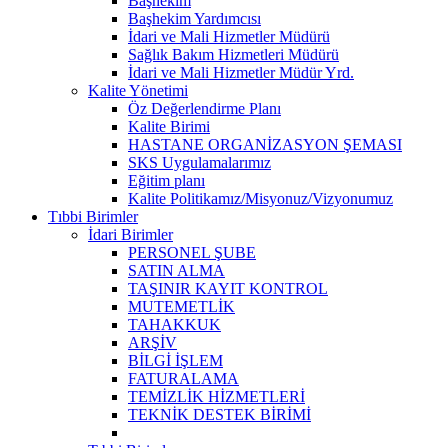
Başhekim
Başhekim Yardımcısı
İdari ve Mali Hizmetler Müdürü
Sağlık Bakım Hizmetleri Müdürü
İdari ve Mali Hizmetler Müdür Yrd.
Kalite Yönetimi
Öz Değerlendirme Planı
Kalite Birimi
HASTANE ORGANİZASYON ŞEMASI
SKS Uygulamalarımız
Eğitim planı
Kalite Politikamız/Misyonuz/Vizyonumuz
Tıbbi Birimler
İdari Birimler
PERSONEL ŞUBE
SATIN ALMA
TAŞINIR KAYIT KONTROL
MUTEMETLİK
TAHAKKUK
ARŞİV
BİLGİ İŞLEM
FATURALAMA
TEMİZLİK HİZMETLERİ
TEKNİK DESTEK BİRİMİ