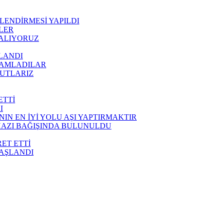
ENDİRMESİ YAPILDI
İLER
 ALIYORUZ
LANDI
MAMLADILAR
KUTLARIZ
ETTİ
I
N EN İYİ YOLU AŞI YAPTIRMAKTIR
HAZI BAĞIŞINDA BULUNULDU
RET ETTİ
BAŞLANDI