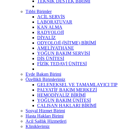
TEKNİK DESTEK BİRİMİ
Tıbbi Birimler
ACİL SERVİS
LABORATUVAR
KAN ALMA
RADYOLOJİ
DİYALİZ
ODYOLOJİ (İŞİTME) BİRİMİ
AMELİYATHANE
YOĞUN BAKIM SERVİSİ
DİŞ ÜNİTESİ
FİZİK TEDAVİ ÜNİTESİ
Evde Bakım Birimi
Özellikli Birimlerimiz
GELENEKSEL VE TAMAMLAYICI TIP
PALYATİF BAKIM MERKEZİ
HEMODİYALİZ BİRİMİ
YOĞUN BAKIM ÜNİTESİ
ÇALIŞAN HAKLARI BİRİMİ
Sosyal Hizmet Birimi
Hasta Hakları Birimi
Acil Sağlık Hizmetleri
Kliniklerimiz