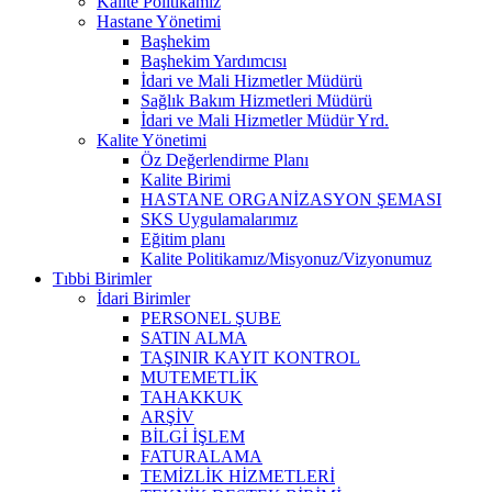
Kalite Politikamız
Hastane Yönetimi
Başhekim
Başhekim Yardımcısı
İdari ve Mali Hizmetler Müdürü
Sağlık Bakım Hizmetleri Müdürü
İdari ve Mali Hizmetler Müdür Yrd.
Kalite Yönetimi
Öz Değerlendirme Planı
Kalite Birimi
HASTANE ORGANİZASYON ŞEMASI
SKS Uygulamalarımız
Eğitim planı
Kalite Politikamız/Misyonuz/Vizyonumuz
Tıbbi Birimler
İdari Birimler
PERSONEL ŞUBE
SATIN ALMA
TAŞINIR KAYIT KONTROL
MUTEMETLİK
TAHAKKUK
ARŞİV
BİLGİ İŞLEM
FATURALAMA
TEMİZLİK HİZMETLERİ