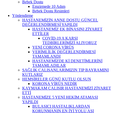
Bebek Dostu
Emzirmede 10 Adım
Bebek Dostu Resimleri
Yönlendirme
HASTANEMİZİN ANNE DOSTU GÜNCEL
DEĞERLENDİRMESİ YAPILDI
HASTANEMİZ EK BİNASINI ZİYARET
ETTİLER
COVİD-19 A KARŞI
TEDBİRLERİMİZİ ALIYORUZ
YENİ CORONA VİRÜS
VERİMLİLİK DEĞERLENDİRMESİ
TAMAMLANDI
HASTANEMİZDE Kİ DENETİMLERİNİ
TAMAMLADILAR
SAĞLIK ÇALIŞANLARIMIZIN TIP BAYRAMINI
KUTLARIZ
HEMŞİRELER GÜNÜ KUTLU OLSUN
KORONA VİRÜS NEDİR
KAYMAKAM ÇALIŞIR HASTANEMİZİ ZİYARET
ETTİ
HASTANEMİZE 5 YENİ HEKİM ATAMASI
YAPILDI
BULAŞICI HASTALIKLARDAN
KORUNMANIN EN İYİ YOLU AŞI