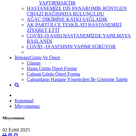
YAPTIRMAKTIR
HASTANEMİZE DİŞ PANAROMİK RÖNTGEN
CİHAZI BAĞIŞINDA BULUNULDU
AĞAÇ DİKİMİNE KATKI SAĞLADIK
AK PARTİ İLÇE TEŞKİLATI HASTANEMİZİ
ZİYARET ETTİ
COVİD-19 AŞISI HASTANEMİZDE YAPILMAYA
BAŞLANDI
COVİD -19 AŞI'SININ YAPIMI SÜRÜYOR
İletişim/Görüş Ve Öneri
Ulaşım
Hasta Görüş Öneri Formu
Çalışan Görüş Öneri Formu
Çalışanların Hastane Yöneticileri İle Görüşme Talebi
Kurumsal
Misyonumuz
Misyonumuz
02 Eylül 2025