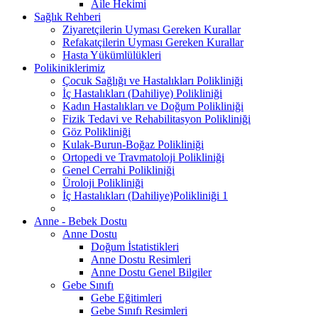
Aile Hekimi
Sağlık Rehberi
Ziyaretçilerin Uyması Gereken Kurallar
Refakatçilerin Uyması Gereken Kurallar
Hasta Yükümlülükleri
Polikiniklerimiz
Çocuk Sağlığı ve Hastalıkları Polikliniği
İç Hastalıkları (Dahiliye) Polikliniği
Kadın Hastalıkları ve Doğum Polikliniği
Fizik Tedavi ve Rehabilitasyon Polikliniği
Göz Polikliniği
Kulak-Burun-Boğaz Polikliniği
Ortopedi ve Travmatoloji Polikliniği
Genel Cerrahi Polikliniği
Üroloji Polikliniği
İç Hastalıkları (Dahiliye)Polikliniği 1
Anne - Bebek Dostu
Anne Dostu
Doğum İstatistikleri
Anne Dostu Resimleri
Anne Dostu Genel Bilgiler
Gebe Sınıfı
Gebe Eğitimleri
Gebe Sınıfı Resimleri