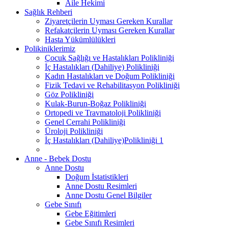
Aile Hekimi
Sağlık Rehberi
Ziyaretçilerin Uyması Gereken Kurallar
Refakatçilerin Uyması Gereken Kurallar
Hasta Yükümlülükleri
Polikiniklerimiz
Çocuk Sağlığı ve Hastalıkları Polikliniği
İç Hastalıkları (Dahiliye) Polikliniği
Kadın Hastalıkları ve Doğum Polikliniği
Fizik Tedavi ve Rehabilitasyon Polikliniği
Göz Polikliniği
Kulak-Burun-Boğaz Polikliniği
Ortopedi ve Travmatoloji Polikliniği
Genel Cerrahi Polikliniği
Üroloji Polikliniği
İç Hastalıkları (Dahiliye)Polikliniği 1
Anne - Bebek Dostu
Anne Dostu
Doğum İstatistikleri
Anne Dostu Resimleri
Anne Dostu Genel Bilgiler
Gebe Sınıfı
Gebe Eğitimleri
Gebe Sınıfı Resimleri