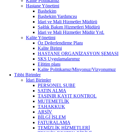
Kalite Politikamız
Hastane Yönetimi
Başhekim
Başhekim Yardımcısı
İdari ve Mali Hizmetler Müdürü
Sağlık Bakım Hizmetleri Müdürü
İdari ve Mali Hizmetler Müdür Yrd.
Kalite Yönetimi
Öz Değerlendirme Planı
Kalite Birimi
HASTANE ORGANİZASYON ŞEMASI
SKS Uygulamalarımız
Eğitim planı
Kalite Politikamız/Misyonuz/Vizyonumuz
Tıbbi Birimler
İdari Birimler
PERSONEL ŞUBE
SATIN ALMA
TAŞINIR KAYIT KONTROL
MUTEMETLİK
TAHAKKUK
ARŞİV
BİLGİ İŞLEM
FATURALAMA
TEMİZLİK HİZMETLERİ