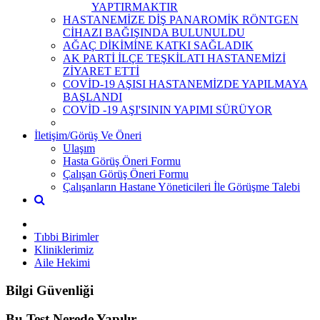
YAPTIRMAKTIR
HASTANEMİZE DİŞ PANAROMİK RÖNTGEN
CİHAZI BAĞIŞINDA BULUNULDU
AĞAÇ DİKİMİNE KATKI SAĞLADIK
AK PARTİ İLÇE TEŞKİLATI HASTANEMİZİ
ZİYARET ETTİ
COVİD-19 AŞISI HASTANEMİZDE YAPILMAYA
BAŞLANDI
COVİD -19 AŞI'SININ YAPIMI SÜRÜYOR
İletişim/Görüş Ve Öneri
Ulaşım
Hasta Görüş Öneri Formu
Çalışan Görüş Öneri Formu
Çalışanların Hastane Yöneticileri İle Görüşme Talebi
Tıbbi Birimler
Kliniklerimiz
Aile Hekimi
Bilgi Güvenliği
Bu Test Nerede Yapılır