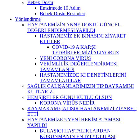
Bebek Dostu
Emzirmede 10 Adım
Bebek Dostu Resimleri
Yönlendirme
HASTANEMİZİN ANNE DOSTU GÜNCEL
DEĞERLENDİRMESİ YAPILDI
HASTANEMİZ EK BİNASINI ZİYARET
ETTİLER
COVİD-19 A KARŞI
TEDBİRLERİMİZİ ALIYORUZ
YENİ CORONA VİRÜS
VERİMLİLİK DEĞERLENDİRMESİ
TAMAMLANDI
HASTANEMİZDE Kİ DENETİMLERİNİ
TAMAMLADILAR
SAĞLIK ÇALIŞANLARIMIZIN TIP BAYRAMINI
KUTLARIZ
HEMŞİRELER GÜNÜ KUTLU OLSUN
KORONA VİRÜS NEDİR
KAYMAKAM ÇALIŞIR HASTANEMİZİ ZİYARET
ETTİ
HASTANEMİZE 5 YENİ HEKİM ATAMASI
YAPILDI
BULAŞICI HASTALIKLARDAN
KORUNMANIN EN İYİ YOLU AŞI