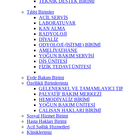
TEKNİK DESTEK BİRİMİ
Tıbbi Birimler
ACİL SERVİS
LABORATUVAR
KAN ALMA
RADYOLOJİ
DİYALİZ
ODYOLOJİ (İŞİTME) BİRİMİ
AMELİYATHANE
YOĞUN BAKIM SERVİSİ
DİŞ ÜNİTESİ
FİZİK TEDAVİ ÜNİTESİ
Evde Bakım Birimi
Özellikli Birimlerimiz
GELENEKSEL VE TAMAMLAYICI TIP
PALYATİF BAKIM MERKEZİ
HEMODİYALİZ BİRİMİ
YOĞUN BAKIM ÜNİTESİ
ÇALIŞAN HAKLARI BİRİMİ
Sosyal Hizmet Birimi
Hasta Hakları Birimi
Acil Sağlık Hizmetleri
Kliniklerimiz