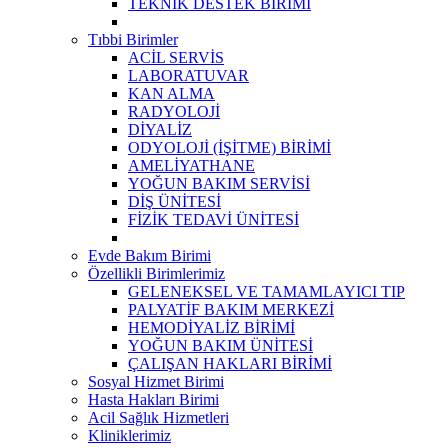
TEKNİK DESTEK BİRİMİ
Tıbbi Birimler
ACİL SERVİS
LABORATUVAR
KAN ALMA
RADYOLOJİ
DİYALİZ
ODYOLOJİ (İŞİTME) BİRİMİ
AMELİYATHANE
YOĞUN BAKIM SERVİSİ
DİŞ ÜNİTESİ
FİZİK TEDAVİ ÜNİTESİ
Evde Bakım Birimi
Özellikli Birimlerimiz
GELENEKSEL VE TAMAMLAYICI TIP
PALYATİF BAKIM MERKEZİ
HEMODİYALİZ BİRİMİ
YOĞUN BAKIM ÜNİTESİ
ÇALIŞAN HAKLARI BİRİMİ
Sosyal Hizmet Birimi
Hasta Hakları Birimi
Acil Sağlık Hizmetleri
Kliniklerimiz