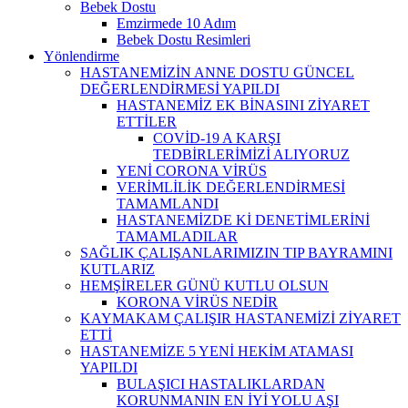
Bebek Dostu
Emzirmede 10 Adım
Bebek Dostu Resimleri
Yönlendirme
HASTANEMİZİN ANNE DOSTU GÜNCEL
DEĞERLENDİRMESİ YAPILDI
HASTANEMİZ EK BİNASINI ZİYARET
ETTİLER
COVİD-19 A KARŞI
TEDBİRLERİMİZİ ALIYORUZ
YENİ CORONA VİRÜS
VERİMLİLİK DEĞERLENDİRMESİ
TAMAMLANDI
HASTANEMİZDE Kİ DENETİMLERİNİ
TAMAMLADILAR
SAĞLIK ÇALIŞANLARIMIZIN TIP BAYRAMINI
KUTLARIZ
HEMŞİRELER GÜNÜ KUTLU OLSUN
KORONA VİRÜS NEDİR
KAYMAKAM ÇALIŞIR HASTANEMİZİ ZİYARET
ETTİ
HASTANEMİZE 5 YENİ HEKİM ATAMASI
YAPILDI
BULAŞICI HASTALIKLARDAN
KORUNMANIN EN İYİ YOLU AŞI