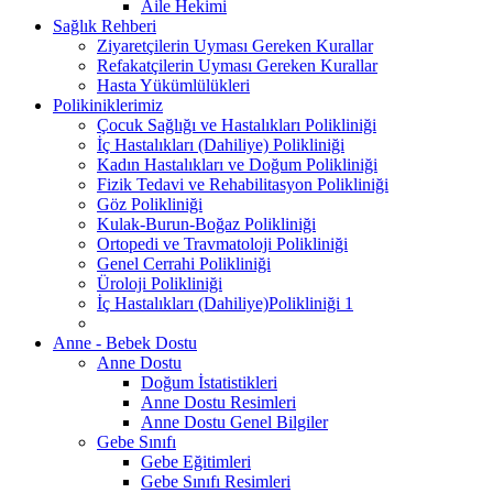
Aile Hekimi
Sağlık Rehberi
Ziyaretçilerin Uyması Gereken Kurallar
Refakatçilerin Uyması Gereken Kurallar
Hasta Yükümlülükleri
Polikiniklerimiz
Çocuk Sağlığı ve Hastalıkları Polikliniği
İç Hastalıkları (Dahiliye) Polikliniği
Kadın Hastalıkları ve Doğum Polikliniği
Fizik Tedavi ve Rehabilitasyon Polikliniği
Göz Polikliniği
Kulak-Burun-Boğaz Polikliniği
Ortopedi ve Travmatoloji Polikliniği
Genel Cerrahi Polikliniği
Üroloji Polikliniği
İç Hastalıkları (Dahiliye)Polikliniği 1
Anne - Bebek Dostu
Anne Dostu
Doğum İstatistikleri
Anne Dostu Resimleri
Anne Dostu Genel Bilgiler
Gebe Sınıfı
Gebe Eğitimleri
Gebe Sınıfı Resimleri