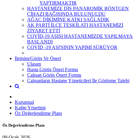
YAPTIRMAKTIR
HASTANEMİZE DİŞ PANAROMİK RÖNTGEN
CİHAZI BAĞIŞINDA BULUNULDU
AĞAÇ DİKİMİNE KATKI SAĞLADIK
AK PARTİ İLÇE TEŞKİLATI HASTANEMİZİ
ZİYARET ETTİ
COVİD-19 AŞISI HASTANEMİZDE YAPILMAYA
BAŞLANDI
COVİD -19 AŞI'SININ YAPIMI SÜRÜYOR
İletişim/Görüş Ve Öneri
Ulaşım
Hasta Görüş Öneri Formu
Çalışan Görüş Öneri Formu
Çalışanların Hastane Yöneticileri İle Görüşme Talebi
Kurumsal
Kalite Yönetimi
Öz Değerlendirme Planı
Öz Değerlendirme Planı
09 Ocak 2026