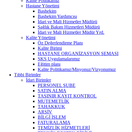
Kalite Politikamız
Hastane Yönetimi
Başhekim
Başhekim Yardımcısı
İdari ve Mali Hizmetler Müdürü
Sağlık Bakım Hizmetleri Müdürü
İdari ve Mali Hizmetler Müdür Yrd.
Kalite Yönetimi
Öz Değerlendirme Planı
Kalite Birimi
HASTANE ORGANİZASYON ŞEMASI
SKS Uygulamalarımız
Eğitim planı
Kalite Politikamız/Misyonuz/Vizyonumuz
Tıbbi Birimler
İdari Birimler
PERSONEL ŞUBE
SATIN ALMA
TAŞINIR KAYIT KONTROL
MUTEMETLİK
TAHAKKUK
ARŞİV
BİLGİ İŞLEM
FATURALAMA
TEMİZLİK HİZMETLERİ