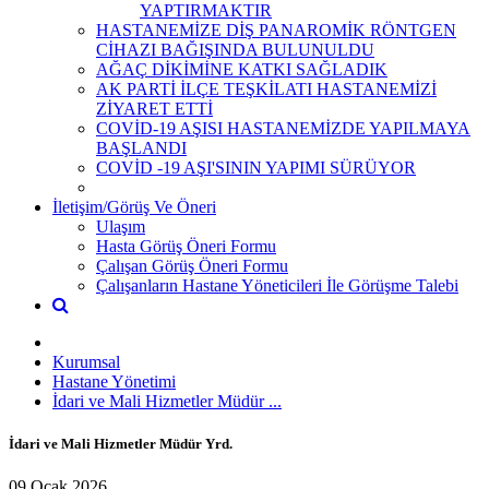
YAPTIRMAKTIR
HASTANEMİZE DİŞ PANAROMİK RÖNTGEN
CİHAZI BAĞIŞINDA BULUNULDU
AĞAÇ DİKİMİNE KATKI SAĞLADIK
AK PARTİ İLÇE TEŞKİLATI HASTANEMİZİ
ZİYARET ETTİ
COVİD-19 AŞISI HASTANEMİZDE YAPILMAYA
BAŞLANDI
COVİD -19 AŞI'SININ YAPIMI SÜRÜYOR
İletişim/Görüş Ve Öneri
Ulaşım
Hasta Görüş Öneri Formu
Çalışan Görüş Öneri Formu
Çalışanların Hastane Yöneticileri İle Görüşme Talebi
Kurumsal
Hastane Yönetimi
İdari ve Mali Hizmetler Müdür ...
İdari ve Mali Hizmetler Müdür Yrd.
09 Ocak 2026