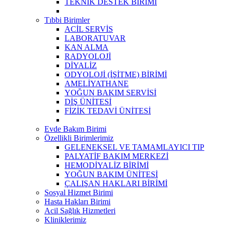
TEKNİK DESTEK BİRİMİ
Tıbbi Birimler
ACİL SERVİS
LABORATUVAR
KAN ALMA
RADYOLOJİ
DİYALİZ
ODYOLOJİ (İŞİTME) BİRİMİ
AMELİYATHANE
YOĞUN BAKIM SERVİSİ
DİŞ ÜNİTESİ
FİZİK TEDAVİ ÜNİTESİ
Evde Bakım Birimi
Özellikli Birimlerimiz
GELENEKSEL VE TAMAMLAYICI TIP
PALYATİF BAKIM MERKEZİ
HEMODİYALİZ BİRİMİ
YOĞUN BAKIM ÜNİTESİ
ÇALIŞAN HAKLARI BİRİMİ
Sosyal Hizmet Birimi
Hasta Hakları Birimi
Acil Sağlık Hizmetleri
Kliniklerimiz