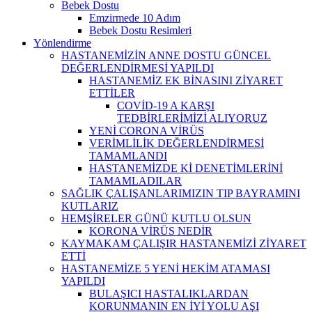
Bebek Dostu
Emzirmede 10 Adım
Bebek Dostu Resimleri
Yönlendirme
HASTANEMİZİN ANNE DOSTU GÜNCEL
DEĞERLENDİRMESİ YAPILDI
HASTANEMİZ EK BİNASINI ZİYARET
ETTİLER
COVİD-19 A KARŞI
TEDBİRLERİMİZİ ALIYORUZ
YENİ CORONA VİRÜS
VERİMLİLİK DEĞERLENDİRMESİ
TAMAMLANDI
HASTANEMİZDE Kİ DENETİMLERİNİ
TAMAMLADILAR
SAĞLIK ÇALIŞANLARIMIZIN TIP BAYRAMINI
KUTLARIZ
HEMŞİRELER GÜNÜ KUTLU OLSUN
KORONA VİRÜS NEDİR
KAYMAKAM ÇALIŞIR HASTANEMİZİ ZİYARET
ETTİ
HASTANEMİZE 5 YENİ HEKİM ATAMASI
YAPILDI
BULAŞICI HASTALIKLARDAN
KORUNMANIN EN İYİ YOLU AŞI