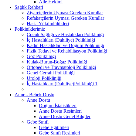
Aile Hekimi
Sağlık Rehberi
Ziyaretçilerin Uyması Gereken Kurallar
Refakatçilerin Uyması Gereken Kurallar
Hasta Yükümlülükleri
Polikiniklerimiz
Çocuk Sağlığı ve Hastalıkları Polikliniği
İç Hastalıkları (Dahiliye) Polikliniği
Kadın Hastalıkları ve Doğum Polikliniği
Fizik Tedavi ve Rehabilitasyon Polikliniği
Göz Polikliniği
Kulak-Burun-Boğaz Polikliniği
Ortopedi ve Travmatoloji Polikliniği
Genel Cerrahi Polikliniği
Üroloji Polikliniği
İç Hastalıkları (Dahiliye)Polikliniği 1
Anne - Bebek Dostu
Anne Dostu
Doğum İstatistikleri
Anne Dostu Resimleri
Anne Dostu Genel Bilgiler
Gebe Sınıfı
Gebe Eğitimleri
Gebe Sınıfı Resimleri