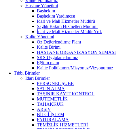
Kalite Politikamız
Hastane Yönetimi
Başhekim
Başhekim Yardımcısı
İdari ve Mali Hizmetler Müdürü
Sağlık Bakım Hizmetleri Müdürü
İdari ve Mali Hizmetler Müdür Yrd.
Kalite Yönetimi
Öz Değerlendirme Planı
Kalite Birimi
HASTANE ORGANİZASYON ŞEMASI
SKS Uygulamalarımız
Eğitim planı
Kalite Politikamız/Misyonuz/Vizyonumuz
Tıbbi Birimler
İdari Birimler
PERSONEL ŞUBE
SATIN ALMA
TAŞINIR KAYIT KONTROL
MUTEMETLİK
TAHAKKUK
ARŞİV
BİLGİ İŞLEM
FATURALAMA
TEMİZLİK HİZMETLERİ