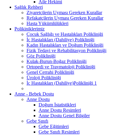
Aile Hekimi
Sağlık Rehberi
Ziyaretçilerin Uyması Gereken Kurallar
Refakatçilerin Uyması Gereken Kurallar
Hasta Yükümlülükleri
Polikiniklerimiz
Çocuk Sağlığı ve Hastalıkları Polikliniği
İç Hastalıkları (Dahiliye) Polikliniği
Kadın Hastalıkları ve Doğum Polikliniği
Fizik Tedavi ve Rehabilitasyon Polikliniği
Göz Polikliniği
Kulak-Burun-Boğaz Polikliniği
Ortopedi ve Travmatoloji Polikliniği
Genel Cerrahi Polikliniği
Üroloji Polikliniği
İç Hastalıkları (Dahiliye)Polikliniği 1
Anne - Bebek Dostu
Anne Dostu
Doğum İstatistikleri
Anne Dostu Resimleri
Anne Dostu Genel Bilgiler
Gebe Sınıfı
Gebe Eğitimleri
Gebe Sınıfı Resimleri