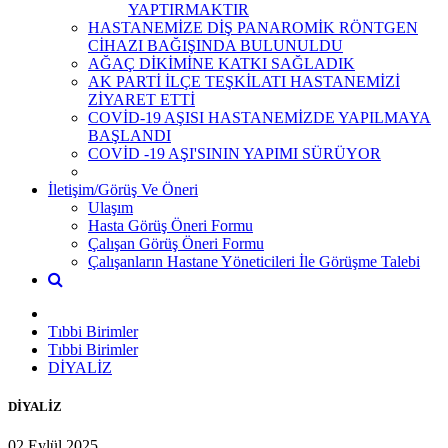
YAPTIRMAKTIR
HASTANEMİZE DİŞ PANAROMİK RÖNTGEN
CİHAZI BAĞIŞINDA BULUNULDU
AĞAÇ DİKİMİNE KATKI SAĞLADIK
AK PARTİ İLÇE TEŞKİLATI HASTANEMİZİ
ZİYARET ETTİ
COVİD-19 AŞISI HASTANEMİZDE YAPILMAYA
BAŞLANDI
COVİD -19 AŞI'SININ YAPIMI SÜRÜYOR
İletişim/Görüş Ve Öneri
Ulaşım
Hasta Görüş Öneri Formu
Çalışan Görüş Öneri Formu
Çalışanların Hastane Yöneticileri İle Görüşme Talebi
Tıbbi Birimler
Tıbbi Birimler
DİYALİZ
DİYALİZ
02 Eylül 2025