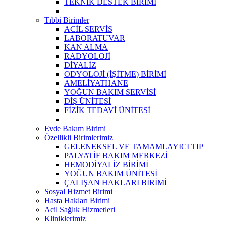
TEKNİK DESTEK BİRİMİ
Tıbbi Birimler
ACİL SERVİS
LABORATUVAR
KAN ALMA
RADYOLOJİ
DİYALİZ
ODYOLOJİ (İŞİTME) BİRİMİ
AMELİYATHANE
YOĞUN BAKIM SERVİSİ
DİŞ ÜNİTESİ
FİZİK TEDAVİ ÜNİTESİ
Evde Bakım Birimi
Özellikli Birimlerimiz
GELENEKSEL VE TAMAMLAYICI TIP
PALYATİF BAKIM MERKEZİ
HEMODİYALİZ BİRİMİ
YOĞUN BAKIM ÜNİTESİ
ÇALIŞAN HAKLARI BİRİMİ
Sosyal Hizmet Birimi
Hasta Hakları Birimi
Acil Sağlık Hizmetleri
Kliniklerimiz