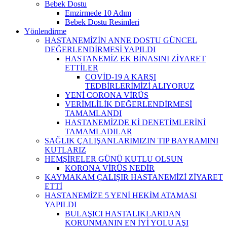
Bebek Dostu
Emzirmede 10 Adım
Bebek Dostu Resimleri
Yönlendirme
HASTANEMİZİN ANNE DOSTU GÜNCEL
DEĞERLENDİRMESİ YAPILDI
HASTANEMİZ EK BİNASINI ZİYARET
ETTİLER
COVİD-19 A KARŞI
TEDBİRLERİMİZİ ALIYORUZ
YENİ CORONA VİRÜS
VERİMLİLİK DEĞERLENDİRMESİ
TAMAMLANDI
HASTANEMİZDE Kİ DENETİMLERİNİ
TAMAMLADILAR
SAĞLIK ÇALIŞANLARIMIZIN TIP BAYRAMINI
KUTLARIZ
HEMŞİRELER GÜNÜ KUTLU OLSUN
KORONA VİRÜS NEDİR
KAYMAKAM ÇALIŞIR HASTANEMİZİ ZİYARET
ETTİ
HASTANEMİZE 5 YENİ HEKİM ATAMASI
YAPILDI
BULAŞICI HASTALIKLARDAN
KORUNMANIN EN İYİ YOLU AŞI